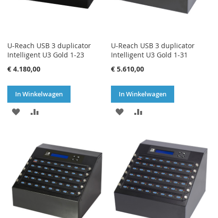
U-Reach USB 3 duplicator
U-Reach USB 3 duplicator
Intelligent U3 Gold 1-23
Intelligent U3 Gold 1-31
€ 4.180,00
€ 5.610,00
In Winkelwagen
In Winkelwagen
VOEG
TOEVOEGEN
VOEG
TOEVOEGEN
TOE
OM
TOE
OM
AAN
TE
AAN
TE
VERLANGLIJST
VERGELIJKEN
VERLANGLIJST
VERGELIJKEN