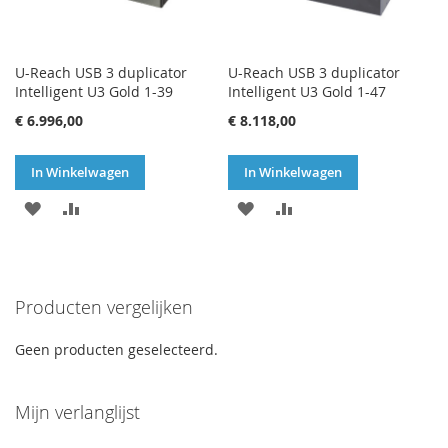
U-Reach USB 3 duplicator
U-Reach USB 3 duplicator
Intelligent U3 Gold 1-39
Intelligent U3 Gold 1-47
€ 6.996,00
€ 8.118,00
In Winkelwagen
In Winkelwagen
VOEG
TOEVOEGEN
VOEG
TOEVOEGEN
TOE
OM
TOE
OM
AAN
TE
AAN
TE
Producten vergelijken
VERLANGLIJST
VERGELIJKEN
VERLANGLIJST
VERGELIJKEN
Geen producten geselecteerd.
Mijn verlanglijst