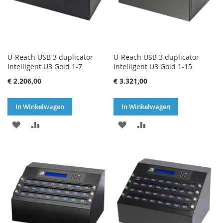
U-Reach USB 3 duplicator
U-Reach USB 3 duplicator
Intelligent U3 Gold 1-7
Intelligent U3 Gold 1-15
€ 2.206,00
€ 3.321,00
In Winkelwagen
In Winkelwagen
VOEG
TOEVOEGEN
VOEG
TOEVOEGEN
TOE
OM
TOE
OM
AAN
TE
AAN
TE
VERLANGLIJST
VERGELIJKEN
VERLANGLIJST
VERGELIJKEN