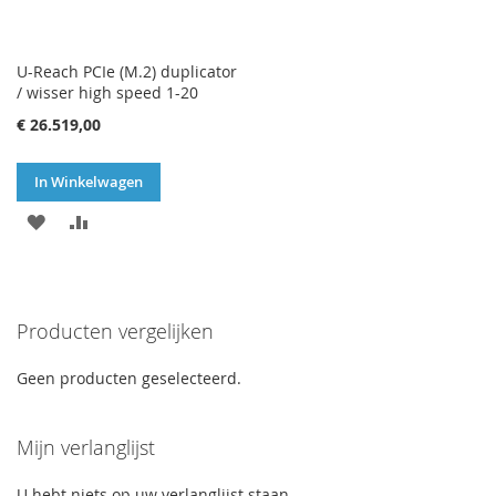
U-Reach PCIe (M.2) duplicator
/ wisser high speed 1-20
€ 26.519,00
In Winkelwagen
VOEG
TOEVOEGEN
TOE
OM
AAN
TE
Producten vergelijken
VERLANGLIJST
VERGELIJKEN
Geen producten geselecteerd.
Mijn verlanglijst
U hebt niets op uw verlanglijst staan.