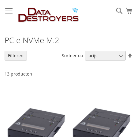
Ga
naar
Sear
W
de
inhoud
PCIe NVMe M.2
V
Sorteer op
Filteren
h
na
la
13
producten
so