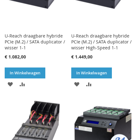
U-Reach draagbare hybride
U-Reach draagbare hybride
PCIe (M.2) / SATA duplicator /
PCIe (M.2) / SATA duplicator /
wisser 1-1
wisser High-Speed 1-1
€ 1.082,00
€ 1.449,00
In Winkelwagen
In Winkelwagen
VOEG
TOEVOEGEN
VOEG
TOEVOEGEN
TOE
OM
TOE
OM
AAN
TE
AAN
TE
VERLANGLIJST
VERGELIJKEN
VERLANGLIJST
VERGELIJKEN