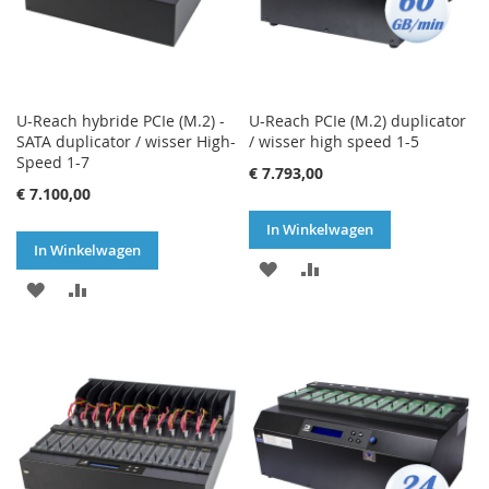
U-Reach hybride PCIe (M.2) -
U-Reach PCIe (M.2) duplicator
SATA duplicator / wisser High-
/ wisser high speed 1-5
Speed 1-7
€ 7.793,00
€ 7.100,00
In Winkelwagen
In Winkelwagen
VOEG
TOEVOEGEN
VOEG
TOEVOEGEN
TOE
OM
TOE
OM
AAN
TE
AAN
TE
VERLANGLIJST
VERGELIJKEN
VERLANGLIJST
VERGELIJKEN