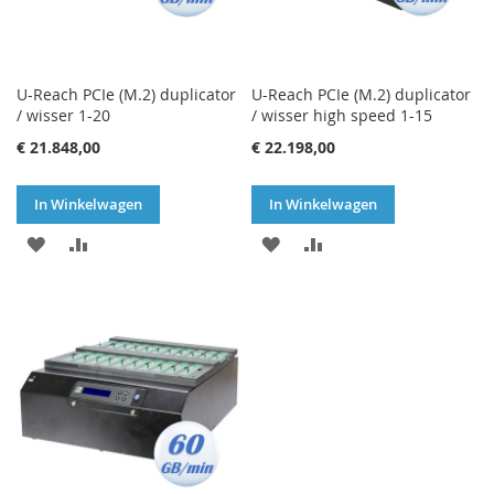
U-Reach PCIe (M.2) duplicator
U-Reach PCIe (M.2) duplicator
/ wisser 1-20
/ wisser high speed 1-15
€ 21.848,00
€ 22.198,00
In Winkelwagen
In Winkelwagen
VOEG
TOEVOEGEN
VOEG
TOEVOEGEN
TOE
OM
TOE
OM
AAN
TE
AAN
TE
VERLANGLIJST
VERGELIJKEN
VERLANGLIJST
VERGELIJKEN