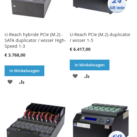
U-Reach hybride PCIe (M.2) -
U-Reach PCIe (M.2) duplicator
SATA duplicator / wisser High-
/ wisser 1-5
Speed 1-3
€ 6.417,00
€ 3.768,00
In Winkelwagen
In Winkelwagen
VOEG
TOEVOEGEN
VOEG
TOEVOEGEN
TOE
OM
TOE
OM
AAN
TE
AAN
TE
VERLANGLIJST
VERGELIJKEN
VERLANGLIJST
VERGELIJKEN