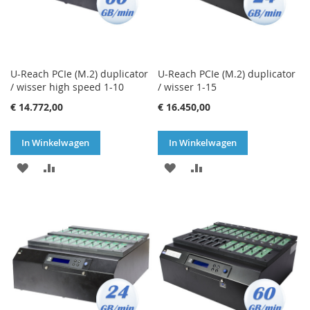
U-Reach PCIe (M.2) duplicator
U-Reach PCIe (M.2) duplicator
/ wisser high speed 1-10
/ wisser 1-15
€ 14.772,00
€ 16.450,00
In Winkelwagen
In Winkelwagen
VOEG
TOEVOEGEN
VOEG
TOEVOEGEN
TOE
OM
TOE
OM
AAN
TE
AAN
TE
VERLANGLIJST
VERGELIJKEN
VERLANGLIJST
VERGELIJKEN