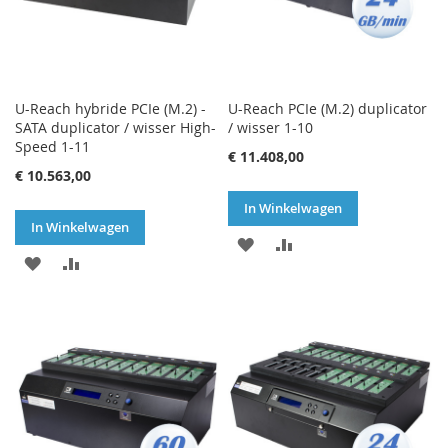
U-Reach hybride PCIe (M.2) -
U-Reach PCIe (M.2) duplicator
SATA duplicator / wisser High-
/ wisser 1-10
Speed 1-11
€ 11.408,00
€ 10.563,00
In Winkelwagen
In Winkelwagen
VOEG
TOEVOEGEN
VOEG
TOEVOEGEN
TOE
OM
TOE
OM
AAN
TE
AAN
TE
VERLANGLIJST
VERGELIJKEN
VERLANGLIJST
VERGELIJKEN