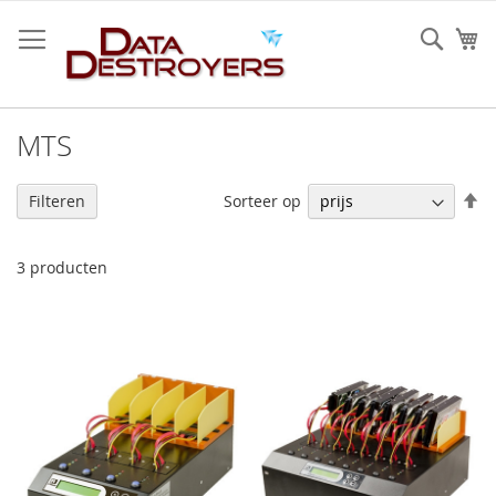
Ga
naar
Sear
W
de
inhoud
MTS
V
Sorteer op
Filteren
h
na
la
3
producten
so