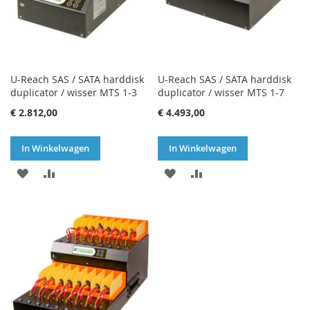
U-Reach SAS / SATA harddisk
U-Reach SAS / SATA harddisk
duplicator / wisser MTS 1-3
duplicator / wisser MTS 1-7
€ 2.812,00
€ 4.493,00
In Winkelwagen
In Winkelwagen
VOEG
TOEVOEGEN
VOEG
TOEVOEGEN
TOE
OM
TOE
OM
AAN
TE
AAN
TE
VERLANGLIJST
VERGELIJKEN
VERLANGLIJST
VERGELIJKEN