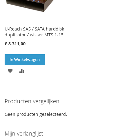
U-Reach SAS / SATA harddisk
duplicator / wisser MTS 1-15
€ 8.311,00
In Winkelwagen
VOEG
TOEVOEGEN
TOE
OM
AAN
TE
Producten vergelijken
VERLANGLIJST
VERGELIJKEN
Geen producten geselecteerd.
Mijn verlanglijst