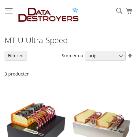
Ga
naar
Sear
W
de
inhoud
MT-U Ultra-Speed
V
Sorteer op
Filteren
h
na
la
3
producten
so