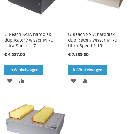
U-Reach SATA harddisk
U-Reach SATA harddisk
duplicator / wisser MT-U
duplicator / wisser MT-U
Ultra-Speed 1-7
Ultra-Speed 1-15
€ 4.527,00
€ 7.899,00
In Winkelwagen
In Winkelwagen
VOEG
TOEVOEGEN
VOEG
TOEVOEGEN
TOE
OM
TOE
OM
AAN
TE
AAN
TE
VERLANGLIJST
VERGELIJKEN
VERLANGLIJST
VERGELIJKEN